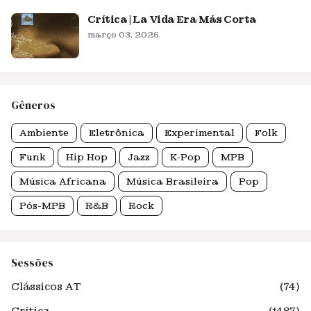
Crítica | La Vida Era Más Corta
março 03, 2026
Gêneros
Ambiente
Eletrônica
Experimental
Folk
Funk
Hip Hop
Jazz
K-Pop
MPB
Música Africana
Música Brasileira
Pop
Pós-MPB
R&B
Rock
Sessões
Clássicos AT
(74)