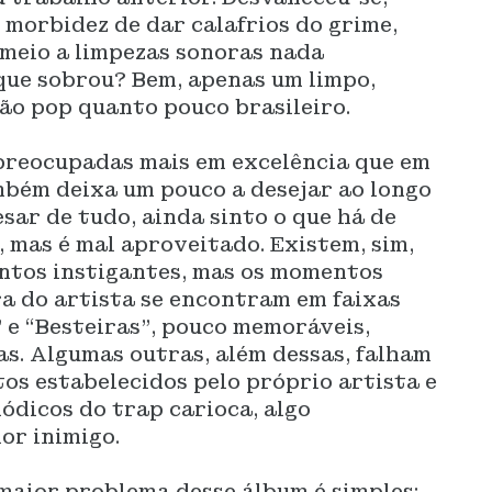
a morbidez de dar calafrios do grime,
 meio a limpezas sonoras nada
 que sobrou? Bem, apenas um limpo,
tão pop quanto pouco brasileiro.
preocupadas mais em excelência que em
mbém deixa um pouco a desejar ao longo
sar de tudo, ainda sinto o que há de
, mas é mal aproveitado. Existem, sim,
ntos instigantes, mas os momentos
a do artista se encontram em faixas
 e “Besteiras”, pouco memoráveis,
s. Algumas outras, além dessas, falham
os estabelecidos pelo próprio artista e
lódicos do trap carioca, algo
or inimigo.
 maior problema desse álbum é simples: