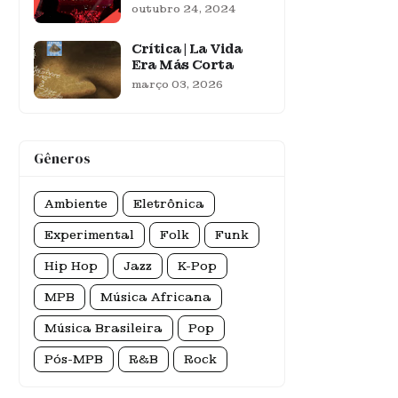
outubro 24, 2024
Crítica | La Vida
Era Más Corta
março 03, 2026
Gêneros
Ambiente
Eletrônica
Experimental
Folk
Funk
Hip Hop
Jazz
K-Pop
MPB
Música Africana
Música Brasileira
Pop
Pós-MPB
R&B
Rock