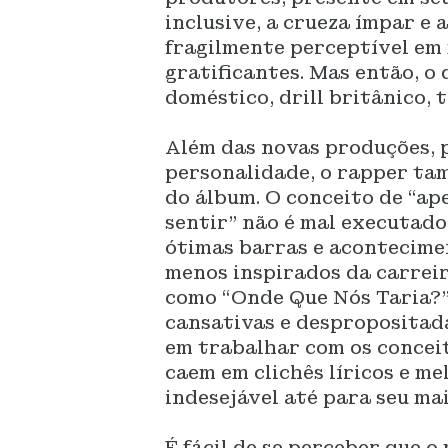
inclusive, a crueza ímpar e 
fragilmente perceptível em
gratificantes. Mas então, o
doméstico, drill britânico, 
Além das novas produções, 
personalidade, o rapper ta
do álbum. O conceito de “ape
sentir” não é mal executado
ótimas barras e acontecime
menos inspirados da carreir
como “Onde Que Nós Taria?”
cansativas e despropositada
em trabalhar com os conceit
caem em clichês líricos e me
indesejável até para seu mai
É fácil de se perceber que o