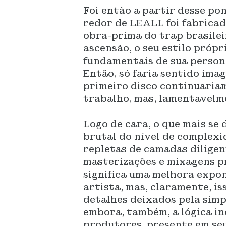
Foi então a partir desse pon
redor de LEALL foi fabricad
obra-prima do trap brasilei
ascensão, o seu estilo própr
fundamentais de sua persona
Então, só faria sentido ima
primeiro disco continuariam
trabalho, mas, lamentavelme
Logo de cara, o que mais se
brutal do nível de complexi
repletas de camadas diligent
masterizações e mixagens pro
significa uma melhora expo
artista, mas, claramente, i
detalhes deixados pela simp
embora, também, a lógica in
produtores, presente em seu