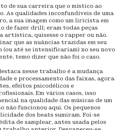
to de sua carreira que o místico ao
o. As qualidades inconfundíveis de uma
ro, a sua imagem como um liricista em
io de fazer drill; eram todas peças
 artística, quisesse o rapper ou não.
ginar que as nuâncias trazidas em seu
 (ou até se intensificariam) no seu novo
nte, temo dizer que não foi o caso.
 destaca nesse trabalho é a mudança
dade e processamento das faixas, agora
es, efeitos psicodélicos e
fissionais. Em vários casos, isso
nencial na qualidade das músicas de um
sso não funcionou aqui. Os pequenos
licidade dos beats sumiram. Foi-se
édita de samplear, antes usada pelos
 trabalho anterior. Desvaneceu-se,