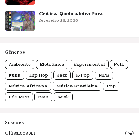
Crítica | Quebradeira Pura
fevereiro 26, 2026
Gêneros
Ambiente
Eletrônica
Experimental
Folk
Funk
Hip Hop
Jazz
K-Pop
MPB
Música Africana
Música Brasileira
Pop
Pós-MPB
R&B
Rock
Sessões
Clássicos AT
(74)