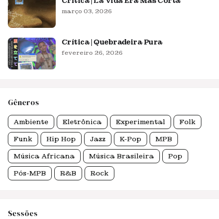
Crítica | La Vida Era Más Corta
março 03, 2026
Crítica | Quebradeira Pura
fevereiro 26, 2026
Gêneros
Ambiente
Eletrônica
Experimental
Folk
Funk
Hip Hop
Jazz
K-Pop
MPB
Música Africana
Música Brasileira
Pop
Pós-MPB
R&B
Rock
Sessões