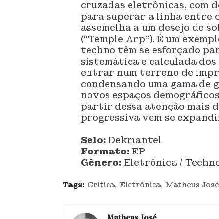
cruzadas eletrônicas, com d
para superar a linha entre o
assemelha a um desejo de so
(“Temple Arp”). É um exempl
techno têm se esforçado par
sistemática e calculada dos
entrar num terreno de impro
condensando uma gama de g
novos espaços demográficos 
partir dessa atenção mais d
progressiva vem se expandi
Selo:
Dekmantel
Formato:
EP
Gênero:
Eletrônica / Techn
Tags:
Crítica
Eletrônica
Matheus José
Matheus José