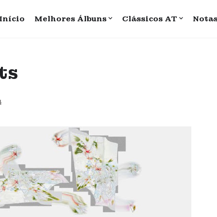
Início
Melhores Álbuns
Clássicos AT
Nota
ts
4