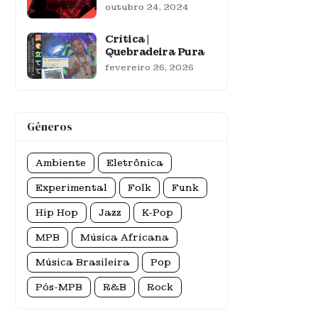
outubro 24, 2024
Crítica |
Quebradeira Pura
fevereiro 26, 2026
Gêneros
Ambiente
Eletrônica
Experimental
Folk
Funk
Hip Hop
Jazz
K-Pop
MPB
Música Africana
Música Brasileira
Pop
Pós-MPB
R&B
Rock