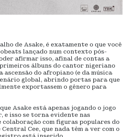
balho de Asake, é exatamente o que você
frobeats lançado num contexto pós-
der afirmar isso, afinal de contas a
 primeiros álbuns do cantor nigeriano
 a ascensão do afropiano (e da música
enário global, abrindo portas para que
almente exportassem o gênero para
 que Asake está apenas jogando o jogo
, e isso se torna evidente nas
e colaboração com figuras populares do
e Central Cee, que nada têm a ver com o
gistro está inserido.