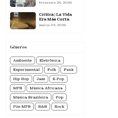
fevereiro 26, 2026
Crítica | La Vida
Era Más Corta
março 03, 2026
Gêneros
Ambiente
Eletrônica
Experimental
Folk
Funk
Hip Hop
Jazz
K-Pop
MPB
Música Africana
Música Brasileira
Pop
Pós-MPB
R&B
Rock