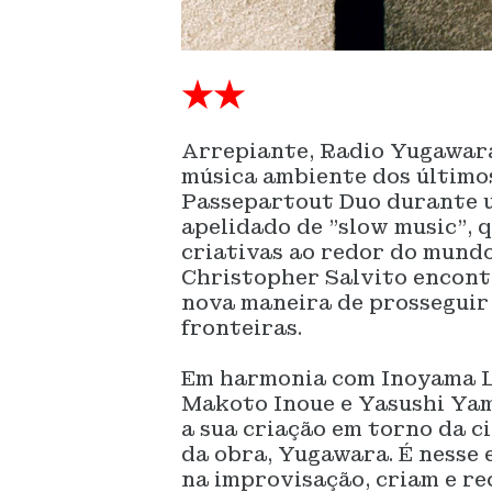
★★
Arrepiante, Radio Yugawara
música ambiente dos últimos
Passepartout Duo durante 
apelidado de "slow music", q
criativas ao redor do mundo,
Christopher Salvito encon
nova maneira de prosseguir
fronteiras.
Em harmonia com Inoyama 
Makoto Inoue e Yasushi Ya
a sua criação em torno da c
da obra, Yugawara. É nesse e
na improvisação, criam e re