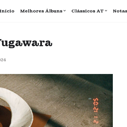
Início
Melhores Álbuns
Clássicos AT
Nota
 Yugawara
024