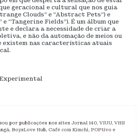
po em que desperta a sensação de estar
que geracional e cultural que nos guia
trange Clouds” e “Abstract Pets”) e
e “Tangerine Fields”). É um álbum que
e e declara a necessidade de criar a
oletiva, e não da automação de meios ou
e existem nas características atuais
cal.
 Experimental
ou por publicações nos sites Jornal 140, VIUU, VHS
angá, BoysLove Hub, Café com Kimchi, POPtivo e