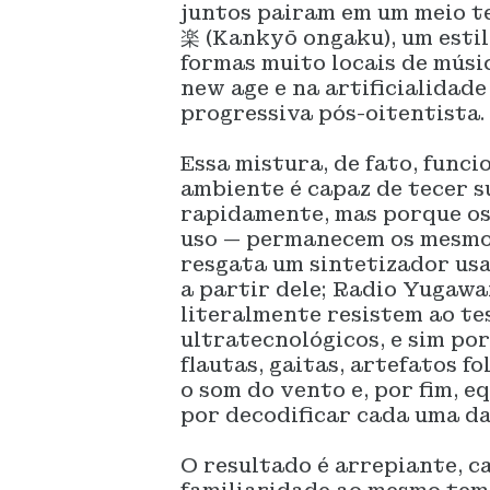
juntos pairam em um meio 
楽 (Kankyō ongaku), um estil
formas muito locais de mús
new age e na artificialidad
progressiva pós-oitentista.
Essa mistura, de fato, func
ambiente é capaz de tecer s
rapidamente, mas porque os
uso — permanecem os mesmos
resgata um sintetizador usa
a partir dele; Radio Yugawa
literalmente resistem ao te
ultratecnológicos, e sim por
flautas, gaitas, artefatos fo
o som do vento e, por fim, e
por decodificar cada uma da
O resultado é arrepiante, 