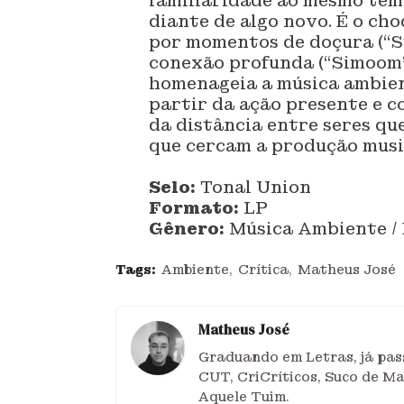
familiaridade ao mesmo tem
diante de algo novo. É o cho
por momentos de doçura (“S
conexão profunda (“Simoom” 
homenageia a música ambient
partir da ação presente e c
da distância entre seres qu
que cercam a produção musi
Selo:
Tonal Union
Formato:
LP
Gênero:
Música Ambiente /
Tags:
Ambiente
Crítica
Matheus José
Matheus José
Graduando em Letras, já pass
CUT, CriCríticos, Suco de M
Aquele Tuim.