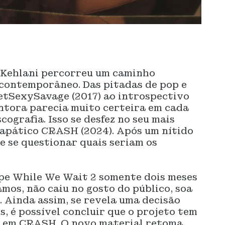
 Kehlani percorreu um caminho
contemporâneo. Das pitadas de pop e
etSexySavage (2017) ao introspectivo
antora parecia muito certeira em cada
cografia. Isso se desfez no seu mais
 apático CRASH (2024). Após um nítido
e se questionar quais seriam os
ape While We Wait 2 somente dois meses
mos, não caiu no gosto do público, soa
 Ainda assim, se revela uma decisão
, é possível concluir que o projeto tem
va em CRASH. O novo material retoma