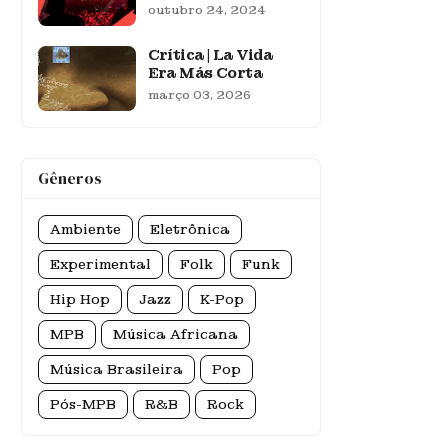
outubro 24, 2024
Crítica | La Vida
Era Más Corta
março 03, 2026
Gêneros
Ambiente
Eletrônica
Experimental
Folk
Funk
Hip Hop
Jazz
K-Pop
MPB
Música Africana
Música Brasileira
Pop
Pós-MPB
R&B
Rock