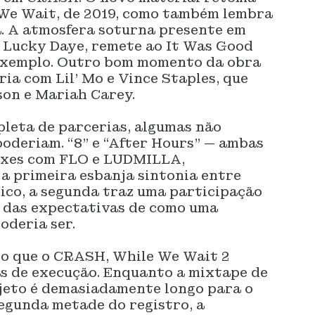
We Wait, de 2019, como também lembra
a. A atmosfera soturna presente em
 Lucky Daye, remete ao It Was Good
r exemplo. Outro bom momento da obra
ria com Lil’ Mo e Vince Staples, que
son e Mariah Carey.
pleta de parcerias, algumas não
oderiam. “8” e “After Hours” — ambas
xes com FLO e LUDMILLA,
a primeira esbanja sintonia entre
nico, a segunda traz uma participação
o das expectativas de como uma
oderia ser.
do que o CRASH, While We Wait 2
s de execução. Enquanto a mixtape de
ojeto é demasiadamente longo para o
segunda metade do registro, a