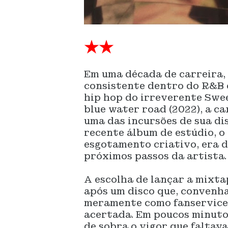
★★
Em uma década de carreira,
consistente dentro do R&B 
hip hop do irreverente Swe
blue water road (2022), a c
uma das incursões de sua dis
recente álbum de estúdio, o
esgotamento criativo, era d
próximos passos da artista.
A escolha de lançar a mixt
após um disco que, convenha
meramente como fanservice.
acertada. Em poucos minutos
de sobra o vigor que falta