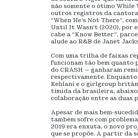
não somente o ótimo While 
outros registros da cantor
“When He’s Not There”, com
Until It Wasn’t (2020), po
cabe a “Know Better”, parce
alude ao R&B de Janet Jack
Com uma trilha de faixas re
funcionam tão bem quanto p
do CRASH — ganharam remi
respectivamente. Enquanto 
Kehlani e o girlgroup britâ
tímida da brasileira, abaix
colaboração entre as duas p
Apesar de mais bem-sucedi
também sofre com problema
2019 era enxuta, o novo pr
que se propõe. A partir da 