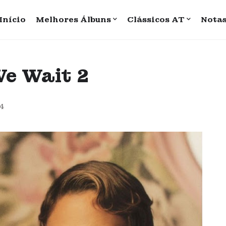
Início
Melhores Álbuns
Clássicos AT
Nota
We Wait 2
24