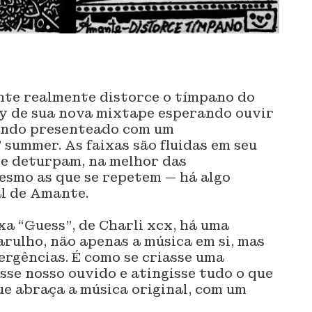
nte realmente distorce o tímpano do
ay de sua nova mixtape esperando ouvir
sendo presenteado com um
summer. As faixas são fluidas em seu
e deturpam, na melhor das
mesmo as que se repetem — há algo
l de Amante.
xa “Guess”, de Charli xcx, há uma
arulho, não apenas a música em si, mas
rgências. É como se criasse uma
se nosso ouvido e atingisse tudo o que
que abraça a música original, com um