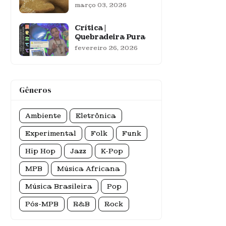
março 03, 2026
Crítica |
Quebradeira Pura
fevereiro 26, 2026
Gêneros
Ambiente
Eletrônica
Experimental
Folk
Funk
Hip Hop
Jazz
K-Pop
MPB
Música Africana
Música Brasileira
Pop
Pós-MPB
R&B
Rock