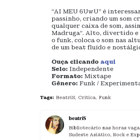
“AI MEU 6UwU” é interessan
passinho, criando um som cr
qualquer caixa de som, as
Madruga”. Alto, divertido 
o funk, coloca o som nas alt
de um beat fluído e nostálgi
Ouça clicando
aqui
Selo:
Independente
Formato:
Mixtape
Gênero:
Funk / Experiment
Tags:
BeatriS
Crítica
Funk
beatriS
Bibliotecário nas horas vaga
Sudeste Asiático, Rock e Exp