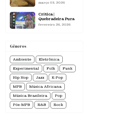
março 03, 2026
Crítica |
Quebradeira Pura
fevereiro 26, 2026
Gêneros
Ambiente
Eletrônica
Experimental
Folk
Funk
Hip Hop
Jazz
K-Pop
MPB
Música Africana
Música Brasileira
Pop
Pós-MPB
R&B
Rock