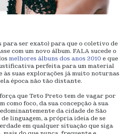
s para ser exato) para que o coletivo de
asse com um novo álbum. FALA sucede o
dos
melhores álbuns dos anos 2010
e que
ustificativa perfeita para um material
e às suas explorações já muito noturnas
ela época não tão distante.
força que Teto Preto tem de vagar por
m como foco, da sua concepção à sua
redominantemente da cidade de São
 de linguagem, a própria ideia de se
berdade em qualquer situação que siga
, mais do que nunca, frequente e