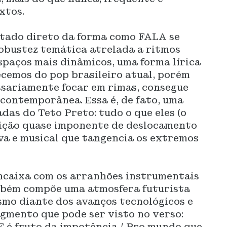
xtos.
ltado direto da forma como FALA se
robustez temática atrelada a ritmos
spaços mais dinâmicos, uma forma lírica
cemos do pop brasileiro atual, porém
ssariamente focar em rimas, consegue
contemporânea. Essa é, de fato, uma
das do Teto Preto: tudo o que eles (o
rição quase imponente de deslocamento
va e musical que tangencia os extremos
encaixa com os arranhões instrumentais
mbém compõe uma atmosfera futurista
smo diante dos avanços tecnológicos e
agmento que pode ser visto no verso:
 E é fruto da impotência / Pro mundo que