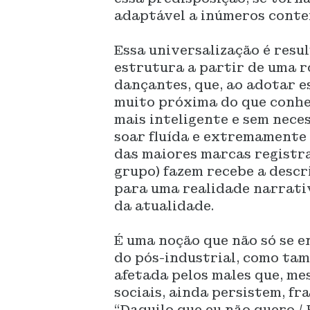
adaptável a inúmeros conte
Essa universalização é resu
estrutura a partir de uma 
dançantes, que, ao adotar e
muito próxima do que conhe
mais inteligente e sem nece
soar fluída e extremamente 
das maiores marcas registra
grupo) fazem recebe a desc
para uma realidade narrati
da atualidade.
É uma noção que não só se 
do pós-industrial, como ta
afetada pelos males que, me
sociais, ainda persistem, fr
“Daquilo que eu não quero /