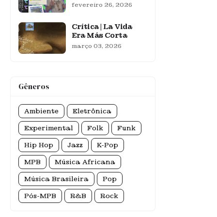
fevereiro 26, 2026
Crítica | La Vida
Era Más Corta
março 03, 2026
Gêneros
Ambiente
Eletrônica
Experimental
Folk
Funk
Hip Hop
Jazz
K-Pop
MPB
Música Africana
Música Brasileira
Pop
Pós-MPB
R&B
Rock