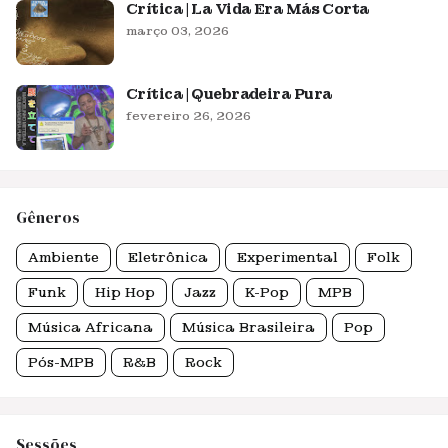
Crítica | La Vida Era Más Corta
março 03, 2026
Crítica | Quebradeira Pura
fevereiro 26, 2026
Gêneros
Ambiente
Eletrônica
Experimental
Folk
Funk
Hip Hop
Jazz
K-Pop
MPB
Música Africana
Música Brasileira
Pop
Pós-MPB
R&B
Rock
Sessões