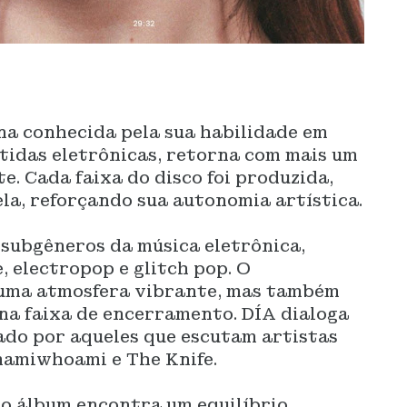
na conhecida pela sua habilidade em
tidas eletrônicas, retorna com mais um
e. Cada faixa do disco foi produzida,
ela, reforçando sua autonomia artística.
 subgêneros da música eletrônica,
, electropop e glitch pop. O
 uma atmosfera vibrante, mas também
na faixa de encerramento. DÍA dialoga
ado por aqueles que escutam artistas
mamiwhoami e The Knife.
 o álbum encontra um equilíbrio