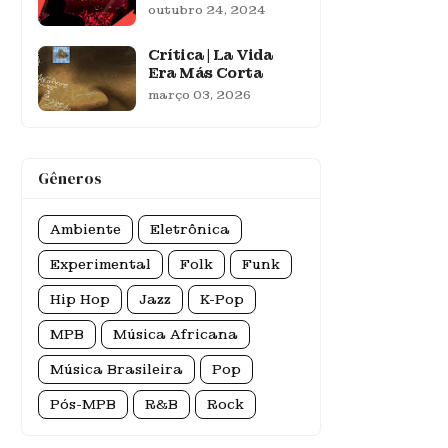
outubro 24, 2024
Crítica | La Vida
Era Más Corta
março 03, 2026
Gêneros
Ambiente
Eletrônica
Experimental
Folk
Funk
Hip Hop
Jazz
K-Pop
MPB
Música Africana
Música Brasileira
Pop
Pós-MPB
R&B
Rock