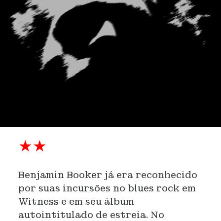
★★
Benjamin Booker já era reconhecido
por suas incursões no blues rock em
Witness e em seu álbum
autointitulado de estreia. No