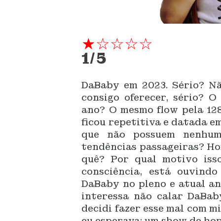
★☆☆☆☆
1/5
DaBaby em 2023. Sério? Nã
consigo oferecer, sério? O
ano? O mesmo flow pela 12
ficou repetitiva e datada e
que não possuem nenhum
tendências passageiras? Ho
quê? Por qual motivo isso
consciência, está ouvind
DaBaby no pleno e atual an
interessa não calar DaBab
decidi fazer esse mal com m
eu esperava: um show de hor