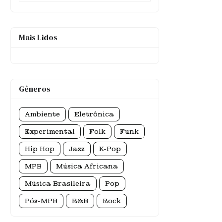
Mais Lidos
Gêneros
Ambiente
Eletrônica
Experimental
Folk
Funk
Hip Hop
Jazz
K-Pop
MPB
Música Africana
Música Brasileira
Pop
Pós-MPB
R&B
Rock