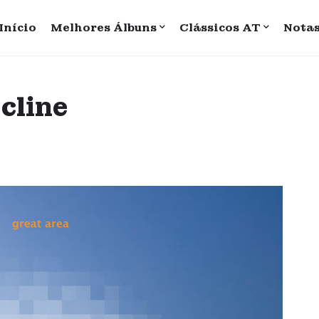
Início
Melhores Álbuns
Clássicos AT
Nota
ecline
4