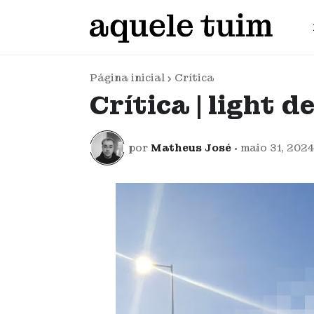
Página inicial
Crítica
Crítica | light d
por
Matheus José
•
maio 31, 202