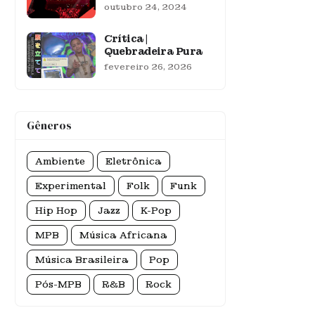
outubro 24, 2024
Crítica |
Quebradeira Pura
fevereiro 26, 2026
Gêneros
Ambiente
Eletrônica
Experimental
Folk
Funk
Hip Hop
Jazz
K-Pop
MPB
Música Africana
Música Brasileira
Pop
Pós-MPB
R&B
Rock