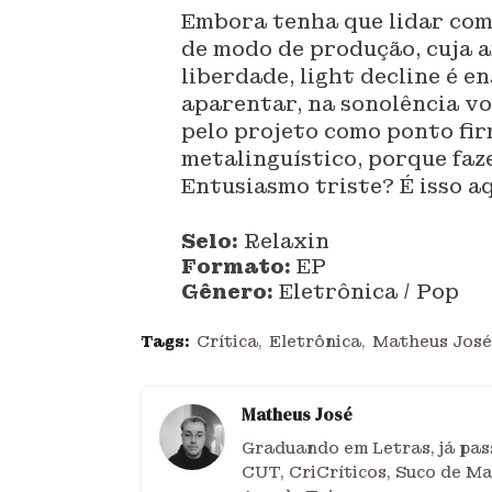
Embora tenha que lidar com
de modo de produção, cuja
liberdade, light decline é e
aparentar, na sonolência vo
pelo projeto como ponto fir
metalinguístico, porque faz
Entusiasmo triste? É isso aq
Selo:
Relaxin
Formato:
EP
Gênero:
Eletrônica / Pop
Tags:
Crítica
Eletrônica
Matheus José
Matheus José
Graduando em Letras, já pass
CUT, CriCríticos, Suco de M