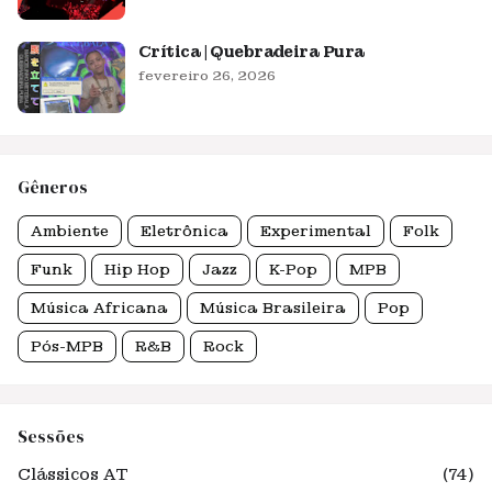
Crítica | Quebradeira Pura
fevereiro 26, 2026
Gêneros
Ambiente
Eletrônica
Experimental
Folk
Funk
Hip Hop
Jazz
K-Pop
MPB
Música Africana
Música Brasileira
Pop
Pós-MPB
R&B
Rock
Sessões
Clássicos AT
(74)