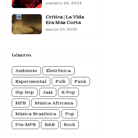
outubro 24, 2024
Crítica | La Vida
Era Más Corta
março 03, 2026
Gêneros
Ambiente
Eletrônica
Experimental
Folk
Funk
Hip Hop
Jazz
K-Pop
MPB
Música Africana
Música Brasileira
Pop
Pós-MPB
R&B
Rock