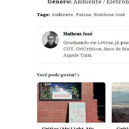
Gênero:
Ambiente / Eletrôn
Tags:
Ambiente
Faixas
Matheus José
Matheus José
Graduando em Letras, já pass
CUT, CriCríticos, Suco de M
Aquele Tuim.
Você pode gostar!