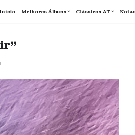
Início
Melhores Álbuns
Clássicos AT
Nota
ir"
4