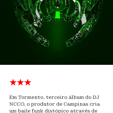
★★★
Em Tormento, terceiro álbum do DJ
NCCO, o produtor de Campinas cria
um baile funk distópico através de