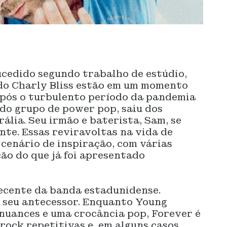
ucedido segundo trabalho de estúdio,
do Charly Bliss estão em um momento
pós o turbulento período da pandemia
 do grupo de power pop, saiu dos
ália. Seu irmão e baterista, Sam, se
nte. Essas reviravoltas na vida de
 cenário de inspiração, com várias
ão do que já foi apresentado
recente da banda estadunidense.
e seu antecessor. Enquanto Young
 nuances e uma crocância pop, Forever é
rock repetitivas e, em alguns casos,