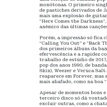
monótonas. O primeiro single
de pastiches derivados de J
mais uma explosão de guitar
“Here Comes the Darkness”,
anêmico das últimas canções
Porém, a impressão só fica c
“Calling You Out” e “Back T
dos primeiros álbuns da band
efervescência e a rapidez c
trabalho de estúdio de 2017
pop dos anos 1990, de banda
Skin), Weezer e Veruca Salt.
reaparece em Forever, mas a
mais abafado, como na boa “
Apesar de momentos bons e 
terceiro disco só dá vontade
excluir outras, como a chat