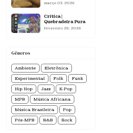
março 03, 2026
Crítica |
Quebradeira Pura
fevereiro 26, 2026
Gêneros
Ambiente
Eletrônica
Experimental
Folk
Funk
Hip Hop
Jazz
K-Pop
MPB
Música Africana
Música Brasileira
Pop
Pós-MPB
R&B
Rock