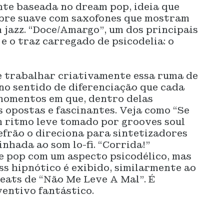
te baseada no dream pop, ideia que
mbre suave com saxofones que mostram
 jazz. “Doce/Amargo”, um dos principais
e o traz carregado de psicodelia: o
e trabalhar criativamente essa ruma de
no sentido de diferenciação que cada
 momentos em que, dentro delas
s opostas e fascinantes. Veja como “Se
 ritmo leve tomado por grooves soul
efrão o direciona para sintetizadores
nhada ao som lo-fi. “Corrida!”
e pop com um aspecto psicodélico, mas
ss hipnótico é exibido, similarmente ao
eats de “Não Me Leve A Mal”. É
ventivo fantástico.