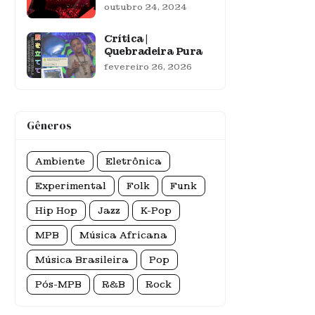
outubro 24, 2024
Crítica |
Quebradeira Pura
fevereiro 26, 2026
Gêneros
Ambiente
Eletrônica
Experimental
Folk
Funk
Hip Hop
Jazz
K-Pop
MPB
Música Africana
Música Brasileira
Pop
Pós-MPB
R&B
Rock