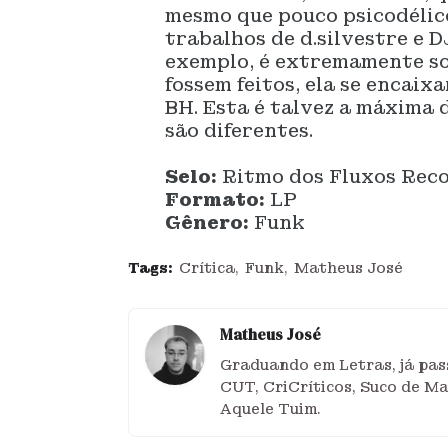
mesmo que pouco psicodélic
trabalhos de d.silvestre e D
exemplo, é extremamente som
fossem feitos, ela se encai
BH. Esta é talvez a máxima d
são diferentes.
Selo:
Ritmo dos Fluxos Rec
Formato:
LP
Gênero:
Funk
Tags:
Crítica
Funk
Matheus José
Matheus José
Graduando em Letras, já pass
CUT, CriCríticos, Suco de M
Aquele Tuim.