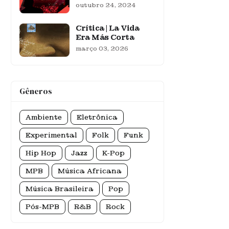
outubro 24, 2024
Crítica | La Vida
Era Más Corta
março 03, 2026
Gêneros
Ambiente
Eletrônica
Experimental
Folk
Funk
Hip Hop
Jazz
K-Pop
MPB
Música Africana
Música Brasileira
Pop
Pós-MPB
R&B
Rock