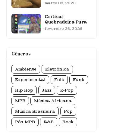
março 03, 2026
Crítica |
Quebradeira Pura
fevereiro 26, 2026
Gêneros
Ambiente
Eletrônica
Experimental
Folk
Funk
Hip Hop
Jazz
K-Pop
MPB
Música Africana
Música Brasileira
Pop
Pós-MPB
R&B
Rock