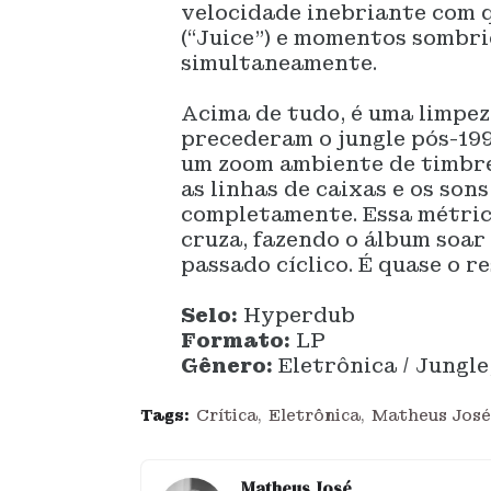
velocidade inebriante com 
(“Juice”) e momentos sombri
simultaneamente.
Acima de tudo, é uma limpez
precederam o jungle pós-199
um zoom ambiente de timbre
as linhas de caixas e os son
completamente. Essa métric
cruza, fazendo o álbum soar
passado cíclico. É quase o r
Selo:
Hyperdub
Formato:
LP
Gênero:
Eletrônica / Jungle
Tags:
Crítica
Eletrônica
Matheus José
Matheus José