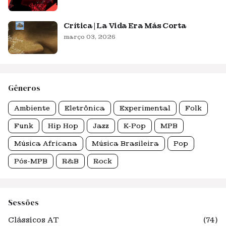
Crítica | La Vida Era Más Corta
março 03, 2026
Gêneros
Ambiente
Eletrônica
Experimental
Folk
Funk
Hip Hop
Jazz
K-Pop
MPB
Música Africana
Música Brasileira
Pop
Pós-MPB
R&B
Rock
Sessões
Clássicos AT
(74)