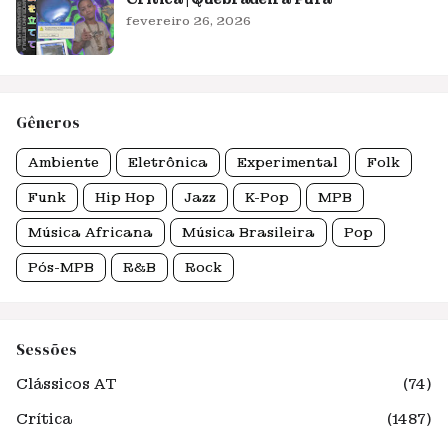
fevereiro 26, 2026
Gêneros
Ambiente
Eletrônica
Experimental
Folk
Funk
Hip Hop
Jazz
K-Pop
MPB
Música Africana
Música Brasileira
Pop
Pós-MPB
R&B
Rock
Sessões
Clássicos AT
(74)
Crítica
(1487)