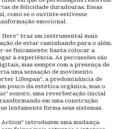
rias de felicidade duradouras. Essas
l, como se o ouvinte estivesse
ansformação emocional.
 Here” traz um instrumental mais
nsação de estar caminhando para o além.
-se fisicamente; basta colocar a
egar à experiência. As percussões são
igitais, mas sempre com a presença de
 cria uma sensação de movimento
horter Lifespan”, a predominância de
um pouco da estética orgânica, mas o
cuo" sonoro, uma reverberação inicial
 transformando em uma construção
que lentamente forma seus sistemas.
g Action” introduzem uma mudança