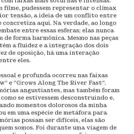
 com faixas mais soturnas e intensas.
m filme, pudessem representar o clímax
or tensão, a ideia de um conflito entre
e concretiza aqui. Na verdade, ao longo
embate entre essas esferas; elas nunca
m de forma harmônica. Mesmo nas peças
tém a fluidez e a integração dos dois
ez de oposição, há uma interação
ntre eles.
ssoal e profunda ocorreu nas faixas
w” e “Grows Along The River Fast”.
mórias angustiantes, mas também foram
 como se estivessem desconstruindo e,
cando momentos dolorosos da minha
mou em uma espécie de metáfora para
órias possam ser difíceis, elas são
uem somos. Foi durante uma viagem de