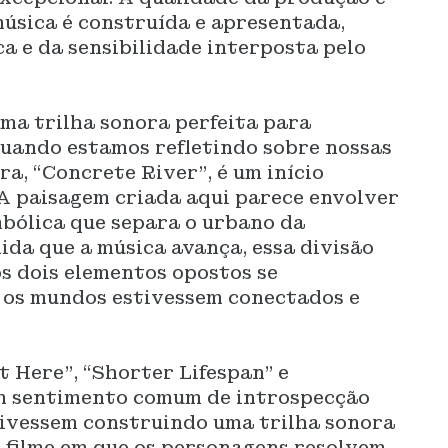
música é construída e apresentada,
ca e da sensibilidade interposta pelo
uma trilha sonora perfeita para
uando estamos refletindo sobre nossas
ra, “Concrete River”, é um início
 A paisagem criada aqui parece envolver
mbólica que separa o urbano da
ida que a música avança, essa divisão
os dois elementos opostos se
 os mundos estivessem conectados e
 Here”, “Shorter Lifespan” e
um sentimento comum de introspecção
tivessem construindo uma trilha sonora
filme em que os personagens resolvem