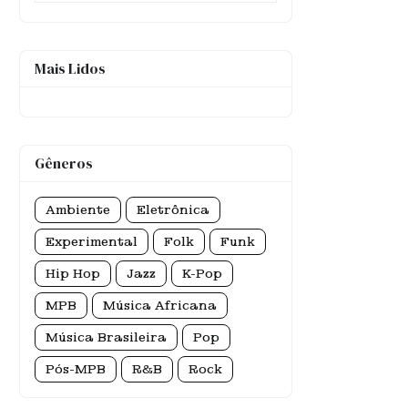
Mais Lidos
Gêneros
Ambiente
Eletrônica
Experimental
Folk
Funk
Hip Hop
Jazz
K-Pop
MPB
Música Africana
Música Brasileira
Pop
Pós-MPB
R&B
Rock