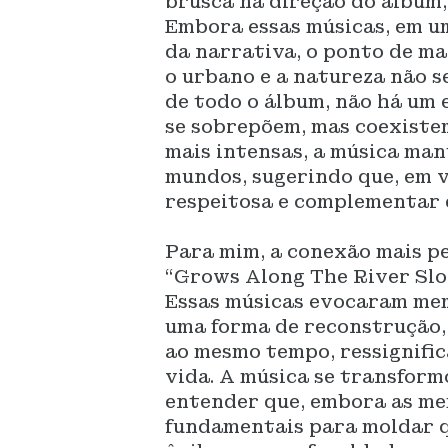
brusca na direção do álbum,
Embora essas músicas, em u
da narrativa, o ponto de mai
o urbano e a natureza não s
de todo o álbum, não há um 
se sobrepõem, mas coexiste
mais intensas, a música man
mundos, sugerindo que, em v
respeitosa e complementar e
Para mim, a conexão mais pe
“Grows Along The River Slo
Essas músicas evocaram me
uma forma de reconstrução,
ao mesmo tempo, ressignifi
vida. A música se transfor
entender que, embora as mem
fundamentais para moldar q