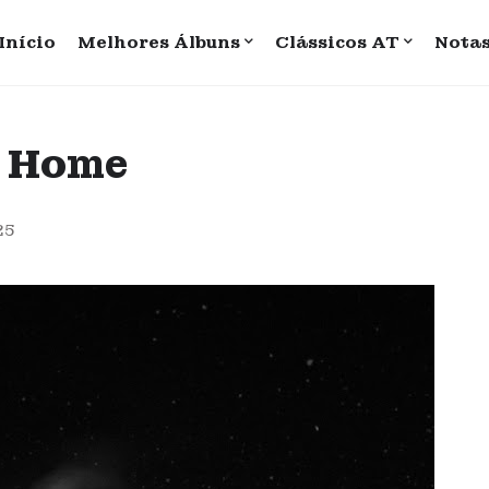
Início
Melhores Álbuns
Clássicos AT
Nota
g Home
25