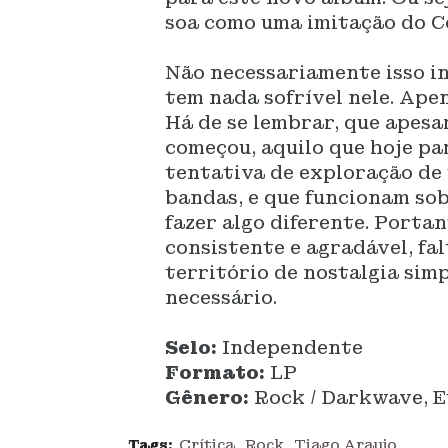
soa como uma imitação do C
Não necessariamente isso in
tem nada sofrível nele. Ap
Há de se lembrar, que apesa
começou, aquilo que hoje p
tentativa de exploração de
bandas, e que funcionam so
fazer algo diferente. Porta
consistente e agradável, fa
território de nostalgia sim
necessário.
Selo:
Independente
Formato:
LP
Gênero:
Rock / Darkwave, E
Tags:
Crítica
Rock
Tiago Araujo