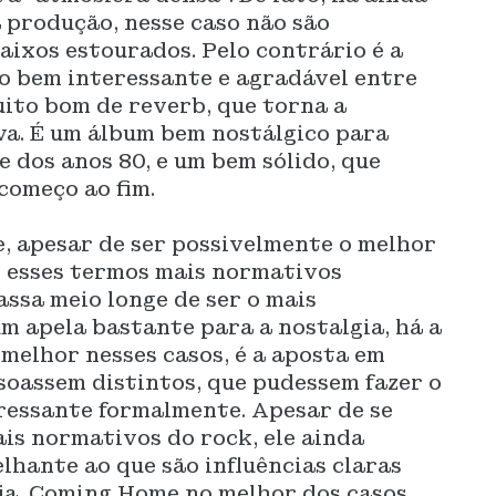
 produção, nesse caso não são
aixos estourados. Pelo contrário é a
 bem interessante e agradável entre
ito bom de reverb, que torna a
va. É um álbum bem nostálgico para
 dos anos 80, e um bem sólido, que
começo ao fim.
ue, apesar de ser possivelmente o melhor
s esses termos mais normativos
ssa meio longe de ser o mais
m apela bastante para a nostalgia, há a
 melhor nesses casos, é a aposta em
soassem distintos, que pudessem fazer o
ressante formalmente. Apesar de se
is normativos do rock, ele ainda
hante ao que são influências claras
eja, Coming Home no melhor dos casos