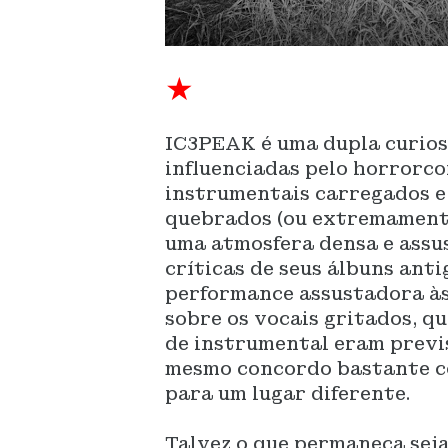
★
IC3PEAK é uma dupla curios
influenciadas pelo horrorc
instrumentais carregados e 
quebrados (ou extremamente
uma atmosfera densa e assu
críticas de seus álbuns anti
performance assustadora às 
sobre os vocais gritados, q
de instrumental eram previs
mesmo concordo bastante co
para um lugar diferente.
Talvez o que permaneça seja