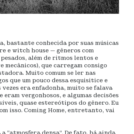
a, bastante conhecida por suas músicas
ore e witch house — gêneros com
pesados, além de ritmos lentos e
 mecânicos), que carregam consigo
stadora. Muito comum se ler nas
gos que um pouco dessa esquisitice e
vezes era enfadonha, muito se falava
ue eram vergonhosos, e algumas decisões
íveis, quase estereótipos do gênero. Eu
m isso. Coming Home, entretanto, vai
 a “atmosfera densa”. De fato, há ainda