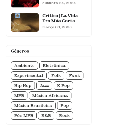
outubro 24, 2024
Crítica | La Vida
Era Más Corta
março 03, 2026
Gêneros
Ambiente
Eletrônica
Experimental
Folk
Funk
Hip Hop
Jazz
K-Pop
MPB
Música Africana
Música Brasileira
Pop
Pós-MPB
R&B
Rock