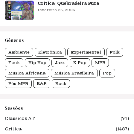
Crítica | Quebradeira Pura
fevereiro 26, 2026
Gêneros
Ambiente
Eletrônica
Experimental
Folk
Funk
Hip Hop
Jazz
K-Pop
MPB
Música Africana
Música Brasileira
Pop
Pós-MPB
R&B
Rock
Sessões
Clássicos AT
(74)
Crítica
(1487)