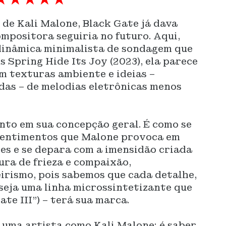
de Kali Malone, Black Gate já dava
ompositora seguiria no futuro. Aqui,
dinâmica minimalista de sondagem que
 Spring Hide Its Joy (2023), ela parece
m texturas ambiente e ideias –
as – de melodias eletrônicas menos
nto em sua concepção geral. É como se
sentimentos que Malone provoca em
es e se depara com a imensidão criada
ura de frieza e compaixão,
irismo, pois sabemos que cada detalhe,
seja uma linha microssintetizante que
ate III”) – terá sua marca.
r uma artista como Kali Malone; é saber