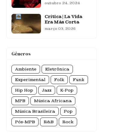
outubro 24, 2024
Crítica | La Vida
Era Más Corta
março 03, 2026
Gêneros
Ambiente
Eletrônica
Experimental
Folk
Funk
Hip Hop
Jazz
K-Pop
MPB
Música Africana
Música Brasileira
Pop
Pós-MPB
R&B
Rock