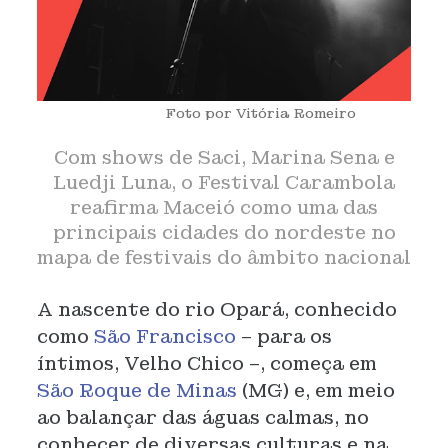
Foto por Vitória Romeiro
Com shows de Saci, Marina Sena e
Luedji Luna, o Festival Carambola
reafirma Maceió como uma das
principais cidades do nordeste no
mapa de festivais do âmbito nacional
A nascente do rio Opará, conhecido
como
São Francisco
– para os
íntimos, Velho Chico –, começa em
São Roque de Minas
(MG) e, em meio
ao balançar das águas calmas, no
conhecer de diversas culturas e na