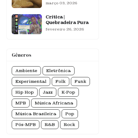
março 03, 2026
Crítica |
Quebradeira Pura
fevereiro 26, 2026
Gêneros
Ambiente
Eletrônica
Experimental
Folk
Funk
Hip Hop
Jazz
K-Pop
MPB
Música Africana
Música Brasileira
Pop
Pós-MPB
R&B
Rock