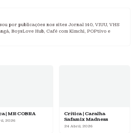
ou por publicações nos sites Jornal 140, VIUU, VHS
angá, BoysLove Hub, Café com Kimchi, POPtivo e
ica | MR COBRA
Crítica | Caralha
Safamix Madness
il, 2026
24 Abril, 2026