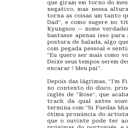
que giram em torno do mesm
negativo, mas nessa altura
torna as coisas um tanto 
Dad”, e como sugere no tí
Kyungsoo — nome verdadeir
bastasse apenas isso para 
postura de balada, algo qu
com pegada pessoal e senti
“Eu quero ser mais como vo
Deixe seus tempos serem de
encarar / Meu pai”.
Depois das lágrimas, “I’m 
no contexto do disco, pri
inglês de “Rose”, que acab
track da qual antes soav
termina com “Si Fuedas Mia
ótima pronúncia do artist
que o ouvinte pode ter ao
próximas do português, e