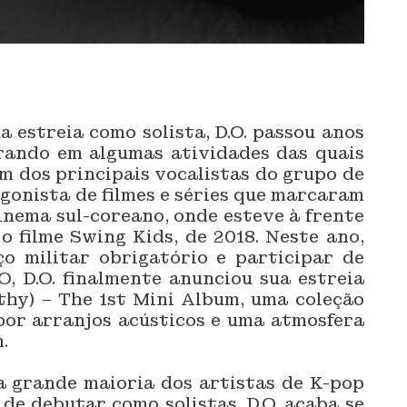
a estreia como solista, D.O. passou anos
rando em algumas atividades das quais
um dos principais vocalistas do grupo de
gonista de filmes e séries que marcaram
inema sul-coreano, onde esteve à frente
o filme Swing Kids, de 2018. Neste ano,
ço militar obrigatório e participar de
 D.O. finalmente anunciou sua estreia
hy) – The 1st Mini Album, uma coleção
por arranjos acústicos e uma atmosfera
.
 grande maioria dos artistas de K-pop
de debutar como solistas, D.O. acaba se