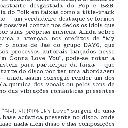
 bastante desgastada do Pop e R&B,
ia do Folk em faixas como a title-track
smo — um verdadeiro destaque se formos
 possível contar nos dedos os idols que
or suas próprias músicas. Ainda sobre
hama a atenção, nos créditos de “My
ar o nome de Jae do grupo DAY6, que
sos processos autorais lançados nesse
I’m Gonna Love You”, pode-se notar a
nstein para participar da faixa — que
stante do disco por ter uma abordagem
 —, ainda assim consegue render um dos
la química dos vocais ou pelos sons de
mo das vibrações românticas presentes
e “다시, 사랑이야 It’s Love” surgem de uma
 base acústica presente no disco, onde
uase nada além disso e das composições