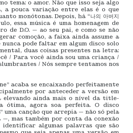
o tema: o amor. Não que isso seja algo
, a pouca variação entre elas é o que
quanto monótonas. Depois, há “나의 아버지
tulo, essa música é uma homenagem de
o de D.O. — ao seu pai, e como se não
gerar comoção, a faixa ainda assume a
e nunca pode faltar em algum disco solo
mental, duas coisas presentes na letra:
cê / Para você ainda sou uma criança /
slumbrantes / Nós sempre tentamos nos
Fine” acaba se encaixando perfeitamente
ncipalmente por anteceder a versão em
a elevando ainda mais o nível da title-
a ótima, agora soa perfeita. O disco
” uma canção que arrepia — não só pela
a —, mas também por conta da conexão
 identificar algumas palavras que são
 mesmo que seja apenas uma versão em