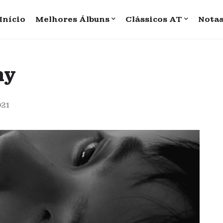
Início
Melhores Álbuns
Clássicos AT
Nota
hy
021