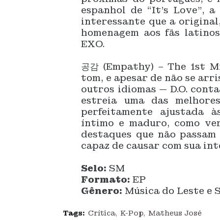
espanhol de “It’s Love”, 
interessante que a original
homenagem aos fãs latino
EXO.
공감 (Empathy) – The 1st M
tom, e apesar de não se arr
outros idiomas — D.O. cont
estreia uma das melhore
perfeitamente ajustada 
íntimo e maduro, como v
destaques que não passam 
capaz de causar com sua in
Selo:
SM
Formato:
EP
Gênero:
Música do Leste e S
Tags:
Crítica
K-Pop
Matheus José