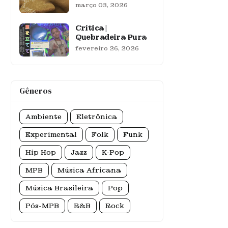
março 03, 2026
Crítica |
Quebradeira Pura
fevereiro 26, 2026
Gêneros
Ambiente
Eletrônica
Experimental
Folk
Funk
Hip Hop
Jazz
K-Pop
MPB
Música Africana
Música Brasileira
Pop
Pós-MPB
R&B
Rock