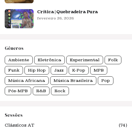
Crítica | Quebradeira Pura
fevereiro 26, 2026
Gêneros
Ambiente
Eletrônica
Experimental
Folk
Funk
Hip Hop
Jazz
K-Pop
MPB
Música Africana
Música Brasileira
Pop
Pós-MPB
R&B
Rock
Sessões
Clássicos AT
(74)