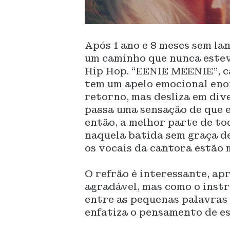
Após 1 ano e 8 meses sem l
um caminho que nunca estev
Hip Hop. “EENIE MEENIE”, ca
tem um apelo emocional enor
retorno, mas desliza em div
passa uma sensação de que e
então, a melhor parte de tod
naquela batida sem graça d
os vocais da cantora estão 
O refrão é interessante, a
agradável, mas como o instr
entre as pequenas palavras
enfatiza o pensamento de es