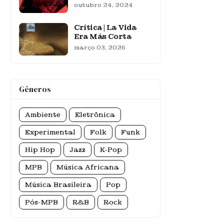
outubro 24, 2024
Crítica | La Vida
Era Más Corta
março 03, 2026
Gêneros
Ambiente
Eletrônica
Experimental
Folk
Funk
Hip Hop
Jazz
K-Pop
MPB
Música Africana
Música Brasileira
Pop
Pós-MPB
R&B
Rock