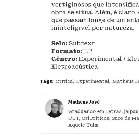
vertiginosos que intensific
obra se situa. Além, é claro
que passam longe de um ent
ininteligível por natureza.
Selo:
Subtext
Formato:
LP
Gênero:
Experimental / Ele
Eletroacústica
Tags:
Crítica
Experimental
Matheus J
Matheus José
Graduando em Letras, já pass
CUT, CriCríticos, Suco de M
Aquele Tuim.