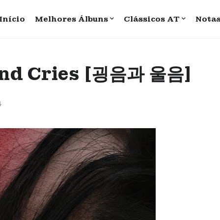
Início
Melhores Álbuns
Clássicos AT
Nota
 and Cries [굉음과 울음]
4