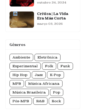
outubro 24, 2024
Crítica | La Vida
Era Más Corta
março 03, 2026
Gêneros
Ambiente
Eletrônica
Experimental
Folk
Funk
Hip Hop
Jazz
K-Pop
MPB
Música Africana
Música Brasileira
Pop
Pós-MPB
R&B
Rock