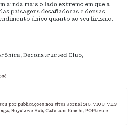
am ainda mais o lado extremo em que a
, das paisagens desafiadoras e densas
endimento único quanto ao seu lirismo,
trônica, Deconstructed Club,
osé
ou por publicações nos sites Jornal 140, VIUU, VHS
angá, BoysLove Hub, Café com Kimchi, POPtivo e