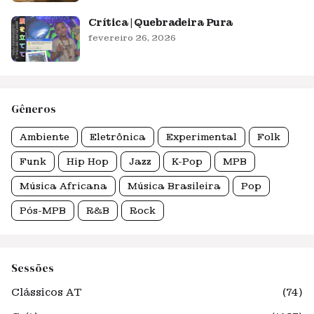
Crítica | Quebradeira Pura
fevereiro 26, 2026
Gêneros
Ambiente
Eletrônica
Experimental
Folk
Funk
Hip Hop
Jazz
K-Pop
MPB
Música Africana
Música Brasileira
Pop
Pós-MPB
R&B
Rock
Sessões
Clássicos AT
(74)