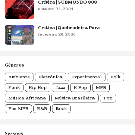
Crítica | SUBMUNDO 808
outubro 24, 2024
Crítica | Quebradeira Pura
fevereiro 26, 2026
Gêneros
Ambiente
Eletrônica
Experimental
Folk
Funk
Hip Hop
Jazz
K-Pop
MPB
Música Africana
Música Brasileira
Pop
Pós-MPB
R&B
Rock
Sessões