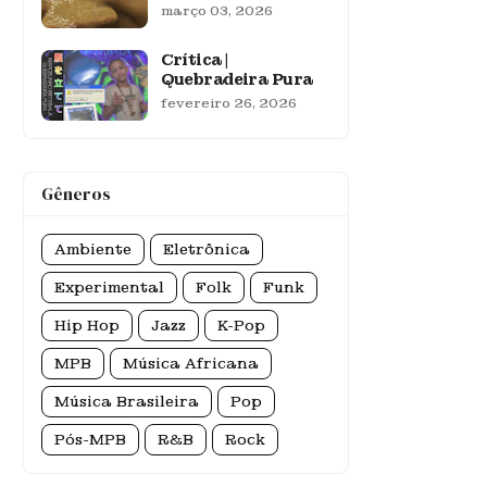
março 03, 2026
Crítica |
Quebradeira Pura
fevereiro 26, 2026
Gêneros
Ambiente
Eletrônica
Experimental
Folk
Funk
Hip Hop
Jazz
K-Pop
MPB
Música Africana
Música Brasileira
Pop
Pós-MPB
R&B
Rock