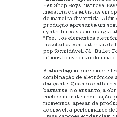
Pet Shop Boys lustrosa. Ess
maestria dos artistas em o
de maneira divertida. Além 
produção apresenta um som
synth-baixos com energia at
“Feel”, os elementos eletrô
mesclados com baterias de f
pop formidável. Já “Bullet 
ritmos house criando uma 
A abordagem que sempre fez 
combinação de eletrônicos
dançante. Quando o álbum s
bastante. No entanto, a ob
rock com instrumentação qu
momentos, apesar da produ
adorável, a performance de 
Essas canções evidenciam q