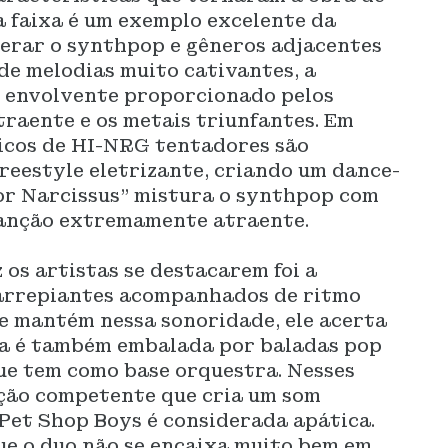
a faixa é um exemplo excelente da
perar o synthpop e gêneros adjacentes
de melodias muito cativantes, a
 envolvente proporcionado pelos
raente e os metais triunfantes. Em
nicos de HI-NRG tentadores são
reestyle eletrizante, criando um dance-
For Narcissus” mistura o synthpop com
canção extremamente atraente.
os artistas se destacarem foi a
 arrepiantes acompanhados de ritmo
e mantém nessa sonoridade, ele acerta
ra é também embalada por baladas pop
e tem como base orquestra. Nesses
ção competente que cria um som
Pet Shop Boys é considerada apática.
ue o duo não se encaixa muito bem em