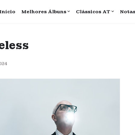
Início
Melhores Álbuns
Clássicos AT
Nota
eless
2024