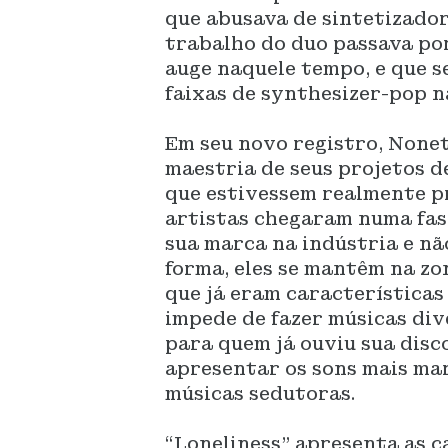
que abusava de sintetizador
trabalho do duo passava po
auge naquele tempo, e que s
faixas de synthesizer-pop 
Em seu novo registro, Nonet
maestria de seus projetos d
que estivessem realmente p
artistas chegaram numa fase
sua marca na indústria e nã
forma, eles se mantêm na zo
que já eram características 
impede de fazer músicas div
para quem já ouviu sua disc
apresentar os sons mais ma
músicas sedutoras.
“Loneliness” apresenta as c