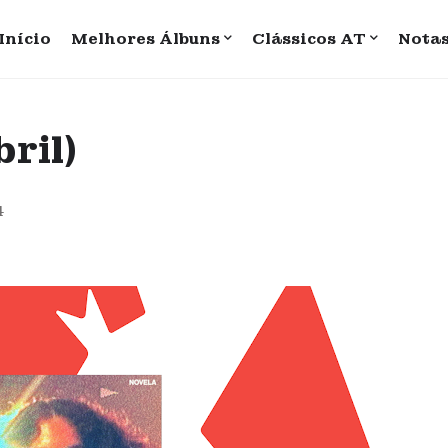
Início
Melhores Álbuns
Clássicos AT
Nota
ril)
4