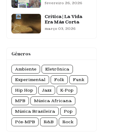
fevereiro 26, 2026
Crítica | La Vida
Era Más Corta
março 03, 2026
Gêneros
Ambiente
Eletrônica
Experimental
Folk
Funk
Hip Hop
Jazz
K-Pop
MPB
Música Africana
Música Brasileira
Pop
Pós-MPB
R&B
Rock