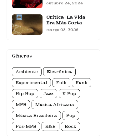
outubro 24, 2024
Crítica | La Vida
Era Más Corta
março 03, 2026
Gêneros
Ambiente
Eletrônica
Experimental
Folk
Funk
Hip Hop
Jazz
K-Pop
MPB
Música Africana
Música Brasileira
Pop
Pós-MPB
R&B
Rock