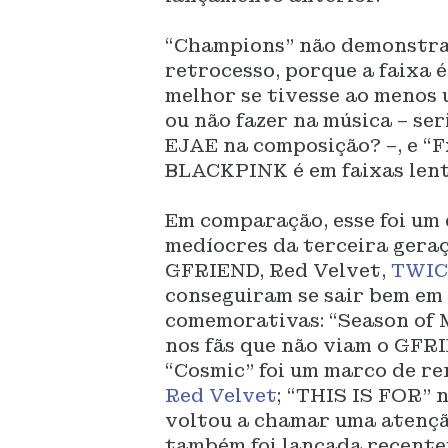
“Champions” não demonstra 
retrocesso, porque a faixa é
melhor se tivesse ao menos 
ou não fazer na música – ser
EJAE na composição? –, e “
BLACKPINK é em faixas lent
Em comparação, esse foi um 
medíocres da terceira gera
GFRIEND, Red Velvet,
TWIC
conseguiram se sair bem em
comemorativas: “Season of M
nos fãs que não viam o GFR
“Cosmic” foi um marco de re
Red Velvet
; “THIS IS FOR” 
voltou a chamar uma atençã
também foi lançada recente