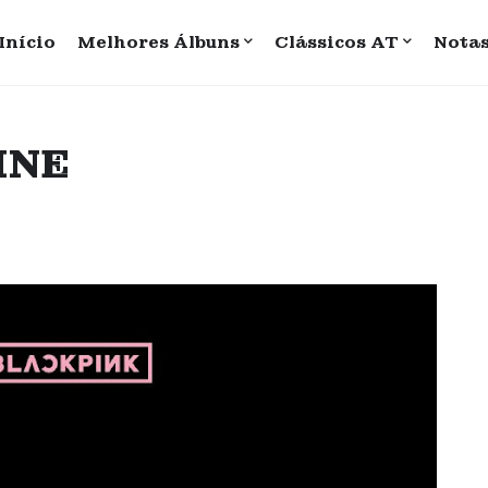
Início
Melhores Álbuns
Clássicos AT
Nota
INE