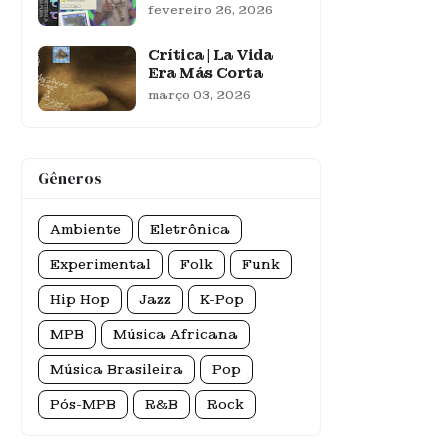
fevereiro 26, 2026
Crítica | La Vida
Era Más Corta
março 03, 2026
Gêneros
Ambiente
Eletrônica
Experimental
Folk
Funk
Hip Hop
Jazz
K-Pop
MPB
Música Africana
Música Brasileira
Pop
Pós-MPB
R&B
Rock