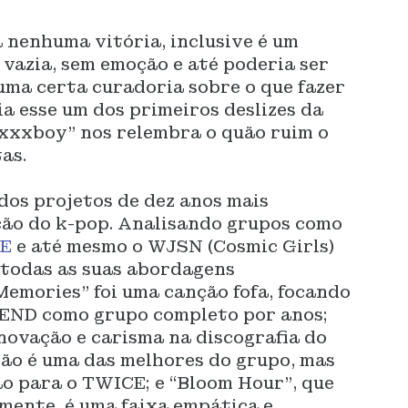
nenhuma vitória, inclusive é um
 vazia, sem emoção e até poderia ser
uma certa curadoria sobre o que fazer
ia esse um dos primeiros deslizes da
Fxxxboy” nos relembra o quão ruim o
as.
dos projetos de dez anos mais
ção do k-pop. Analisando grupos como
E
e até mesmo o WJSN (Cosmic Girls)
 todas as suas abordagens
emories” foi uma canção fofa, focando
IEND como grupo completo por anos;
novação e carisma na discografia do
não é uma das melhores do grupo, mas
o para o TWICE; e “Bloom Hour”, que
mente, é uma faixa empática e