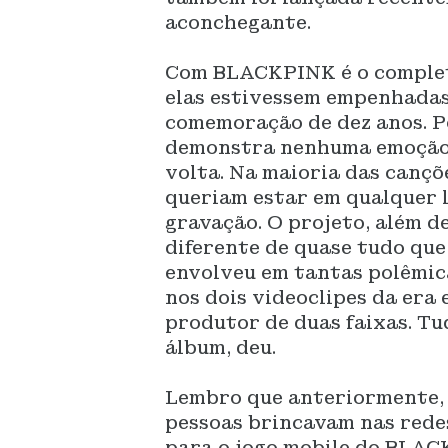
aconchegante.
Com BLACKPINK é o completa
elas estivessem empenhadas
comemoração de dez anos. P
demonstra nenhuma emoção 
volta. Na maioria das cançõe
queriam estar em qualquer l
gravação. O projeto, além d
diferente de quase tudo que
envolveu em tantas polêmica
nos dois videoclipes da era 
produtor de duas faixas. Tu
álbum, deu.
Lembro que anteriormente, 
pessoas brincavam nas redes
para o jogo mobile do BLAC