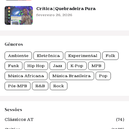
Crítica | Quebradeira Pura
fevereiro 26, 2026
Gêneros
Ambiente
Eletrônica
Experimental
Folk
Funk
Hip Hop
Jazz
K-Pop
MPB
Música Africana
Música Brasileira
Pop
Pós-MPB
R&B
Rock
Sessões
Clássicos AT
(74)