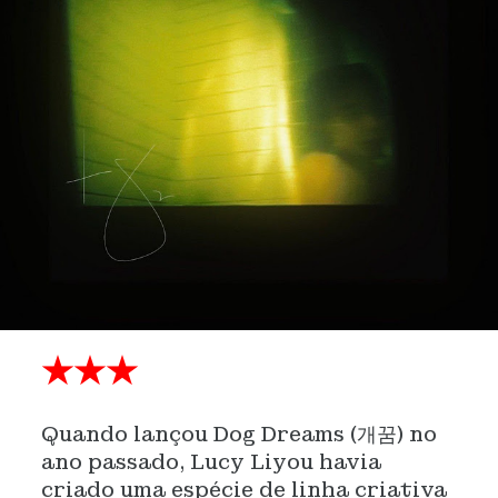
★★★
Quando lançou Dog Dreams (개꿈) no
ano passado, Lucy Liyou havia
criado uma espécie de linha criativa