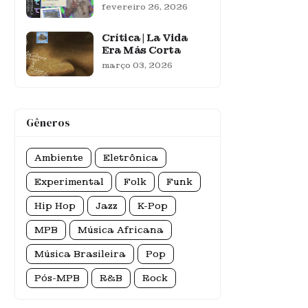
fevereiro 26, 2026
Crítica | La Vida
Era Más Corta
março 03, 2026
Gêneros
Ambiente
Eletrônica
Experimental
Folk
Funk
Hip Hop
Jazz
K-Pop
MPB
Música Africana
Música Brasileira
Pop
Pós-MPB
R&B
Rock