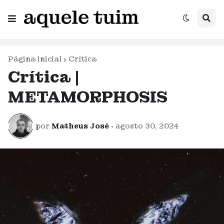
Página inicial
Crítica
Crítica |
METAMORPHOSIS
por
Matheus José
•
agosto 30, 2024