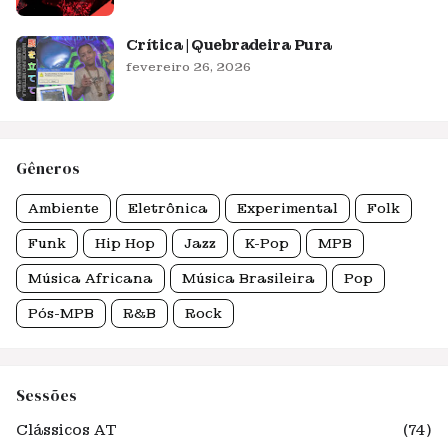
Crítica | Quebradeira Pura
fevereiro 26, 2026
Gêneros
Ambiente
Eletrônica
Experimental
Folk
Funk
Hip Hop
Jazz
K-Pop
MPB
Música Africana
Música Brasileira
Pop
Pós-MPB
R&B
Rock
Sessões
Clássicos AT
(74)