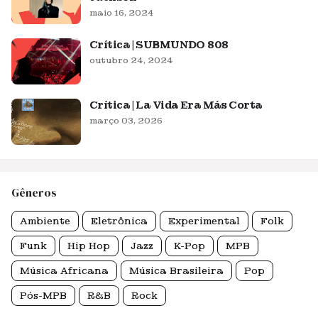
maio 16, 2024
Crítica | SUBMUNDO 808
outubro 24, 2024
Crítica | La Vida Era Más Corta
março 03, 2026
Gêneros
Ambiente
Eletrônica
Experimental
Folk
Funk
Hip Hop
Jazz
K-Pop
MPB
Música Africana
Música Brasileira
Pop
Pós-MPB
R&B
Rock