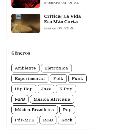
outubro 24, 2024
Crítica | La Vida
Era Más Corta
março 03, 2026
Gêneros
Ambiente
Eletrônica
Experimental
Folk
Funk
Hip Hop
Jazz
K-Pop
MPB
Música Africana
Música Brasileira
Pop
Pós-MPB
R&B
Rock