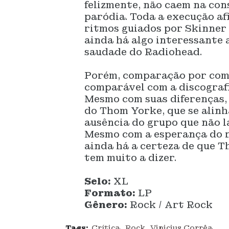
felizmente, não caem na co
paródia. Toda a execução af
ritmos guiados por Skinner 
ainda há algo interessante 
saudade do Radiohead.
Porém, comparação por comp
comparável com a discografi
Mesmo com suas diferenças, 
do Thom Yorke, que se alinh
ausência do grupo que não l
Mesmo com a esperança do r
ainda há a certeza de que T
tem muito a dizer.
Selo:
XL
Formato:
LP
Gênero:
Rock / Art Rock
Tags:
Crítica
Rock
Vinicius Corrêa