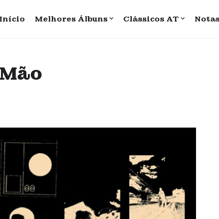
Início
Melhores Álbuns
Clássicos AT
Nota
à Mão