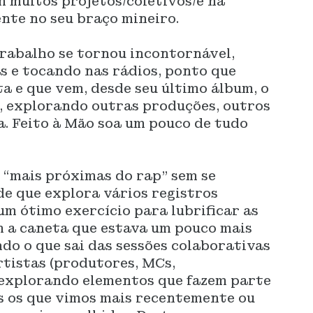
 muitos projetos/coletivos/e na
ente no seu braço mineiro.
trabalho se tornou incontornável,
s e tocando nas rádios, ponto que
a e que vem, desde seu último álbum, o
, explorando outras produções, outros
. Feito à Mão soa um pouco de tudo
s “mais próximas do rap” sem se
e que explora vários registros
m ótimo exercício para lubrificar as
 a caneta que estava um pouco mais
do o que sai das sessões colaborativas
rtistas (produtores, MCs,
, explorando elementos que fazem parte
es os que vimos mais recentemente ou