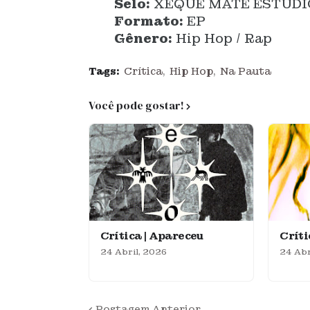
Selo:
XEQUE MATE ESTÚDI
Formato:
EP
Gênero:
Hip Hop / Rap
Tags:
Crítica
Hip Hop
Na Pauta
Você pode gostar!
Crítica | Apareceu
Crít
24 Abril, 2026
24 Abr
Postagem Anterior