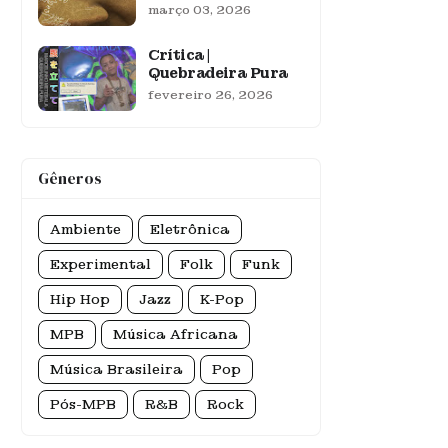
março 03, 2026
Crítica |
Quebradeira Pura
fevereiro 26, 2026
Gêneros
Ambiente
Eletrônica
Experimental
Folk
Funk
Hip Hop
Jazz
K-Pop
MPB
Música Africana
Música Brasileira
Pop
Pós-MPB
R&B
Rock