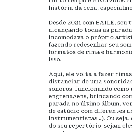
muito tempo e envolvidos em
história da cena, especialm
Desde 2021 com BAILE, seu 
alcançando todas as parada
incomodava o próprio artist
fazendo redesenhar seu som
formatos de rima e harmonia
isso.
Aqui, ele volta a fazer rima
distanciar de uma sonoridad
sonoros, funcionando como u
engrenagens, brincando com
parada no último álbum, ven
de estúdio com diferentes a
instrumentistas…). Ou seja
do seu repertório, sejam el