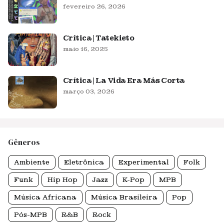
fevereiro 26, 2026
Crítica | Tatekieto
maio 16, 2025
Crítica | La Vida Era Más Corta
março 03, 2026
Gêneros
Ambiente
Eletrônica
Experimental
Folk
Funk
Hip Hop
Jazz
K-Pop
MPB
Música Africana
Música Brasileira
Pop
Pós-MPB
R&B
Rock